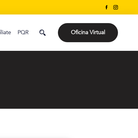
íliate
PQR
Oficina Virtual