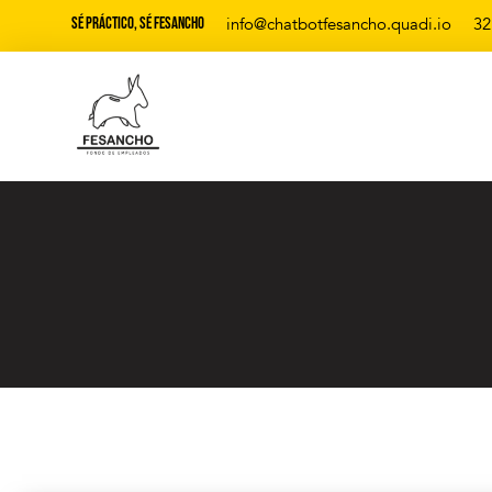
Sé Práctico, Sé Fesancho
info@chatbotfesancho.quadi.io
32