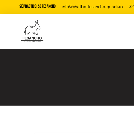
Sé Práctico, Sé Fesancho
info@chatbotfesancho.quadi.io
32