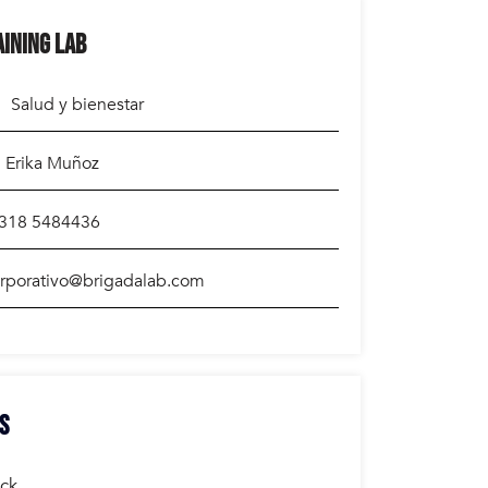
AINING LAB
Salud y bienestar
Erika Muñoz
318 5484436
rporativo@brigadalab.com
S
ack