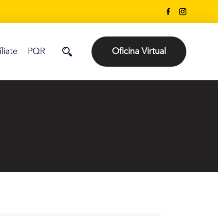
íliate
PQR
Oficina Virtual